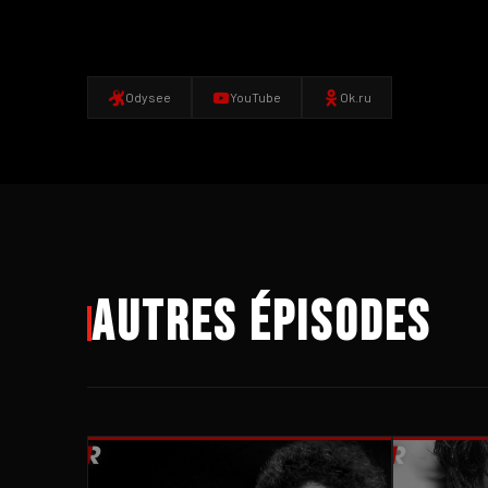
Odysee
YouTube
Ok.ru
Autres épisodes