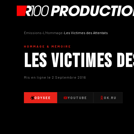
Émissions
›
L'Hommage
›
Les Victimes des Attentats
HOMMAGE & MÉMOIRE
Les Victimes d
Mis en ligne le 2 Septembre 2016
ODYSEE
YOUTUBE
OK.RU