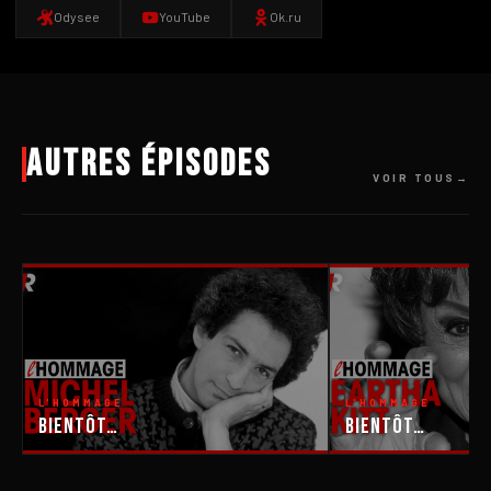
Odysee
YouTube
Ok.ru
Autres épisodes
VOIR TOUS
L'HOMMAGE
L'HOMMAGE
Bientôt…
Bientôt…