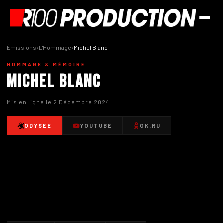
Émissions
›
L'Hommage
›
Michel Blanc
HOMMAGE & MÉMOIRE
Michel Blanc
Mis en ligne le 2 Décembre 2024
ODYSEE
YOUTUBE
OK.RU