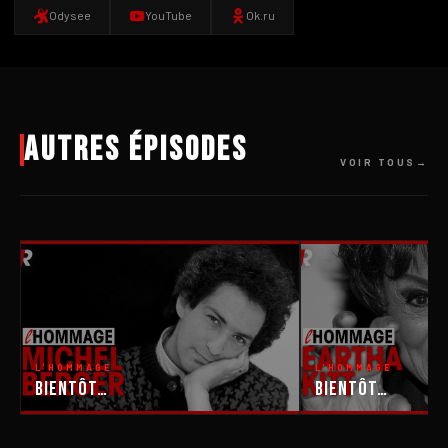
Odysee
YouTube
Ok.ru
Autres épisodes
VOIR TOUS
L'HOMMAGE
L'HOMMAGE
Bientôt…
Bientôt…