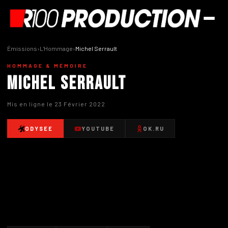
Émissions
›
L'Hommage
›
Michel Serrault
HOMMAGE & MÉMOIRE
Michel Serrault
Mis en ligne le 23 Février 2022
ODYSEE
YOUTUBE
OK.RU