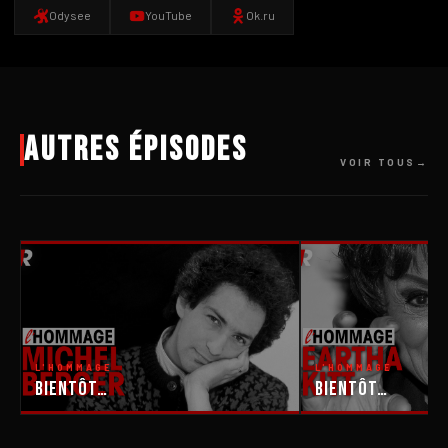
Odysee
YouTube
Ok.ru
Autres épisodes
VOIR TOUS
L'HOMMAGE
L'HOMMAGE
Bientôt…
Bientôt…