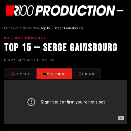
Émissions
›
Music Man
›
Top 15 — Serge Gainsbourg
CULTURE MUSICALE
Top 15 — Serge Gainsbourg
Mis en ligne le 21 Juin 2025
ODYSEE
YOUTUBE
OK.RU