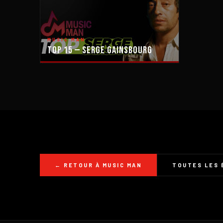
MUSIC MAN
Top 15 — Serge Gainsbourg
← RETOUR À MUSIC MAN
TOUTES LES 