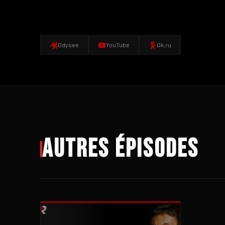
Odysee
YouTube
Ok.ru
Autres épisodes