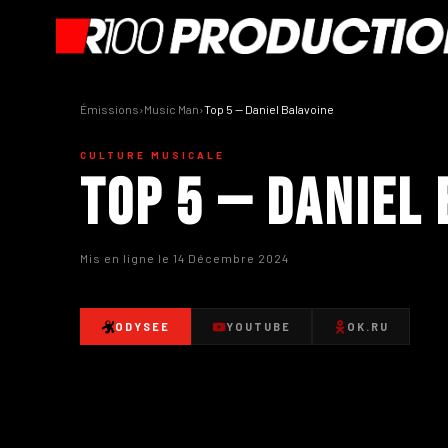
Émissions
›
Music Man
›
Top 5 — Daniel Balavoine
CULTURE MUSICALE
Top 5 — Daniel
Mis en ligne le 14 Décembre 2024
ODYSEE
YOUTUBE
OK.RU