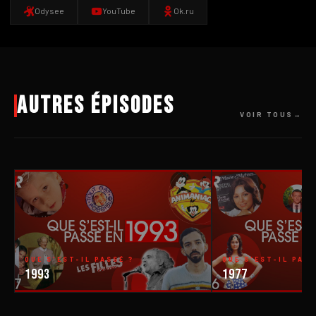
Odysee
YouTube
Ok.ru
Autres épisodes
VOIR TOUS
QUE S'EST-IL PASSÉ ?
QUE S'EST-IL PASS
1993
1977