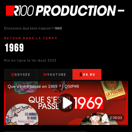
Émissions
›
Que s'est-il passé ?
›
1969
RETOUR DANS LE TEMPS
1969
Mis en ligne le 1er Août 2023
ODYSEE
YOUTUBE
OK.RU