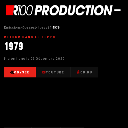
Émissions
›
Que s'est-il passé ?
›
1979
RETOUR DANS LE TEMPS
1979
Mis en ligne le 23 Décembre 2020
ODYSEE
YOUTUBE
OK.RU