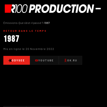
Émissions
›
Que s'est-il passé ?
›
1987
RETOUR DANS LE TEMPS
1987
Mis en ligne le 20 Novembre 2022
ODYSEE
YOUTUBE
OK.RU