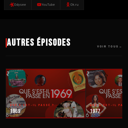
Odysee
YouTube
Ok.ru
Autres épisodes
VOIR TOUS
QUE S'EST-IL PASSÉ ?
QUE S'EST-IL PASS
1969
1977