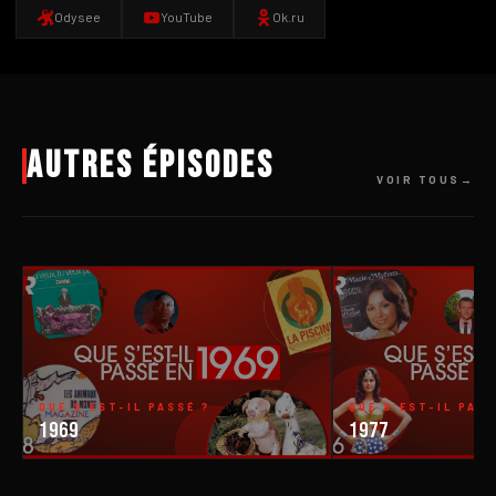
Odysee
YouTube
Ok.ru
Autres épisodes
VOIR TOUS
QUE S'EST-IL PASSÉ ?
QUE S'EST-IL PASS
1969
1977