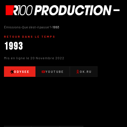
Émissions
›
Que s'est-il passé ?
›
1993
RETOUR DANS LE TEMPS
1993
Mis en ligne le 20 Novembre 2022
ODYSEE
YOUTUBE
OK.RU