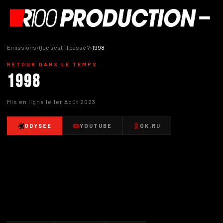
Émissions
›
Que s'est-il passé ?
›
1998
RETOUR DANS LE TEMPS
1998
Mis en ligne le 1er Août 2023
ODYSEE
YOUTUBE
OK.RU