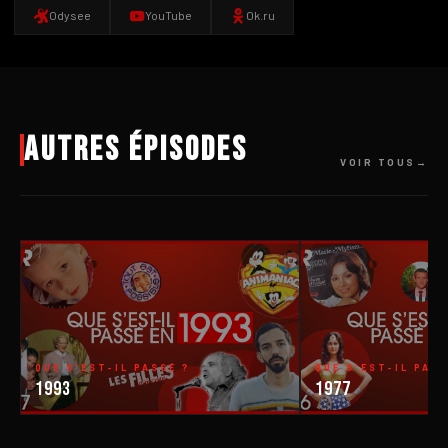
Odysee
YouTube
Ok.ru
Autres épisodes
VOIR TOUS
QUE S'EST-IL PASSÉ ?
QUE S'EST-IL PASS
1993
1977