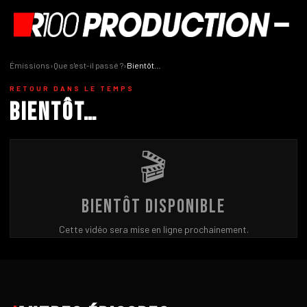
Émissions
›
Que s'est-il passé ?
›
Bientôt…
RETOUR DANS LE TEMPS
Bientôt…
🎬
Bientôt disponible
Cette vidéo sera mise en ligne prochainement.