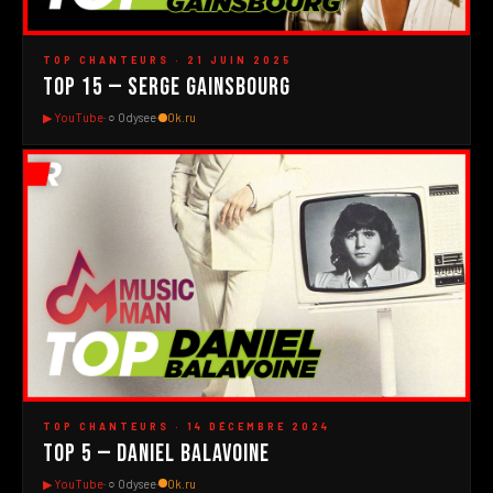
#2
▶
TOP CHANTEURS · 21 JUIN 2025
Top 15 — Serge Gainsbourg
▶ YouTube
· ○ Odysee
·
Ok.ru
#1
▶
TOP CHANTEURS · 14 DÉCEMBRE 2024
Top 5 — Daniel Balavoine
▶ YouTube
· ○ Odysee
·
Ok.ru