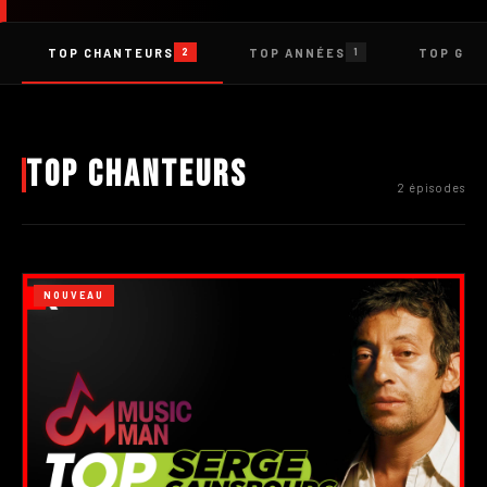
TOP CHANTEURS
TOP ANNÉES
TOP GEN
2
1
Top Chanteurs
2 épisodes
NOUVEAU