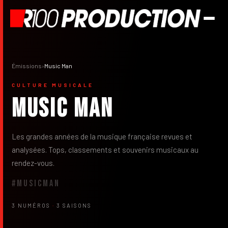
Émissions
›
Music Man
CULTURE MUSICALE
Music Man
Les grandes années de la musique française revues et
analysées. Tops, classements et souvenirs musicaux au
rendez-vous.
#MUSICMAN
3 NUMÉROS
·
3 SAISONS