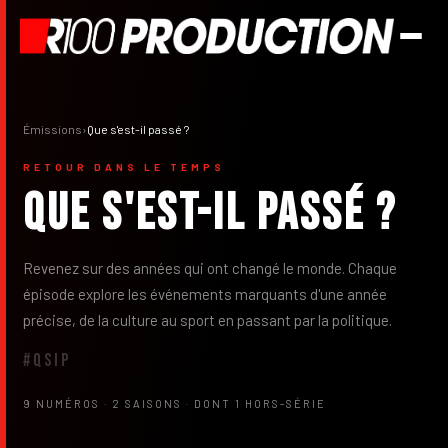
Émissions
›
Que s'est-il passé ?
RETOUR DANS LE TEMPS
Que s'est-il passé ?
Revenez sur des années qui ont changé le monde. Chaque
épisode explore les événements marquants d'une année
précise, de la culture au sport en passant par la politique.
#QSIP
9 NUMÉROS
·
2 SAISONS
·
DONT 1 HORS-SÉRIE