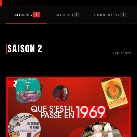
SAISON 2
SAISON 1
HORS-SÉRIE
3
5
5
Saison 2
3 épisodes