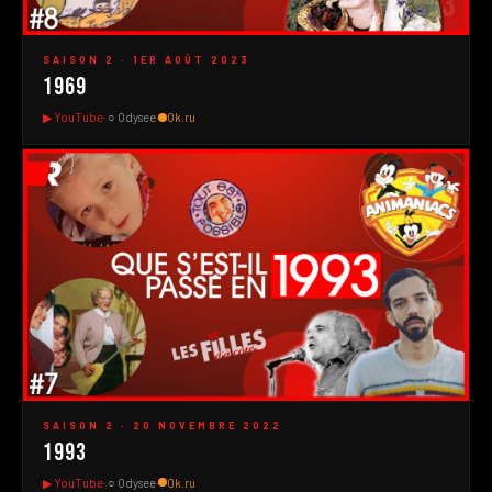
#3
▶
SAISON 2 · 1ER AOÛT 2023
1969
▶ YouTube
· ○ Odysee
·
Ok.ru
#2
▶
SAISON 2 · 20 NOVEMBRE 2022
1993
▶ YouTube
· ○ Odysee
·
Ok.ru