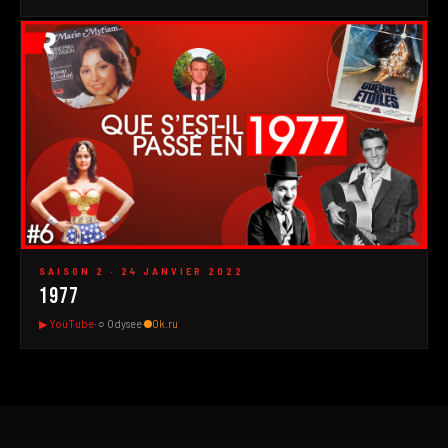
#1
▶
SAISON 2 · 24 JANVIER 2022
1977
▶ YouTube
· ○ Odysee
·
Ok.ru